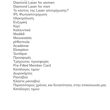
Diamond Laser for women
Diamond Laser for men
Το κόστος της Laser αποτρίχωσης?
IPL Φωτοαποτρίχωση
Ηλεκτρόλυση
Ενζυμική
Κερί
Καλλυντικά
Medik8
Mesoestetic
pHformula
Académie
Ekseption
Suntique
Προσφορές
Τρέχουσες προσφορές
Pre-Filled Member Card
Κατάλογος τιμών
Δωροκάρτες
Ραντεβού
Κλείστε ραντεβού
Περισσότερος χρόνος και δυνατότητες στην επικοινωνία μας
Κατάλογος τιμών