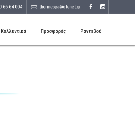
0 66 64 004
thermespa@otenet.gr
Καλλυντικά
Προσφορές
Ραντεβού