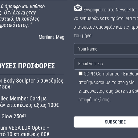
ύ όμορφο και καθαρό
Εγγραφείτε στο Newsletter 
. Ο,τι έκανα ήταν
να ενημερώνεστε πρώτοι για τι
αστικό. Οι κοπέλες
ηρετικότατες.
”
υπηρεσίες ομορφιάς και τις πρ
του μήνα!
Marilena Meg
ΟΥΣΕΣ ΠΡΟΣΦΟΡΈΣ
GDPR Compliance - Επιθυμ
r Body Sculptor 6 συνεδρίες
αποθηκεύσουμε τα στοιχεία
180€!
επικοινωνίας σας ώστε να έρ
illed Member Card με
επαφή μαζί σας;
άν επισκέψεις αξίας 100€
l Glow 250€!
ium VEGA LUX Όρθιο –
τό 10 επισκέψεις 80€