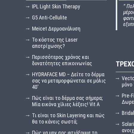
IPL Light Skin Therapy
“
Πολ
μέρος
G5 Anti-Cellulite
φαντ
εξυπ
Meicet Δερμοανάλυση
Το κόστος της Laser
αποτρίχωσης?
Περισσότερος χρόνος και
ΤΡΈΧ
δυνατότητες επικοινωνίας
HYDRAFACE MD – Δείτε το δέρμα
Vecto
σας να μεταμορφώνεται σε μόλις
μόνο 
40′
Pre-F
Πώς είναι το δέρμα σας σήμερα;
Δωρε
Μία εικόνα χίλιες λέξεις! Vit A
Brida
Τι είναι το Skin Layering και πώς
θα το κάνεις σωστά;
Solar
ανοιχ
Πώς να μην σας φτιάξουμε το