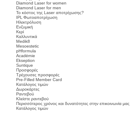
Diamond Laser for women
Diamond Laser for men
Το κόστος της Laser αποτρίχωσης?
IPL Φωτοαποτρίχωση
Ηλεκτρόλυση
Ενζυμική
Κερί
Καλλυντικά
Medik8
Mesoestetic
pHformula
Académie
Ekseption
Suntique
Προσφορές
Τρέχουσες προσφορές
Pre-Filled Member Card
Κατάλογος τιμών
Δωροκάρτες
Ραντεβού
Κλείστε ραντεβού
Περισσότερος χρόνος και δυνατότητες στην επικοινωνία μας
Κατάλογος τιμών