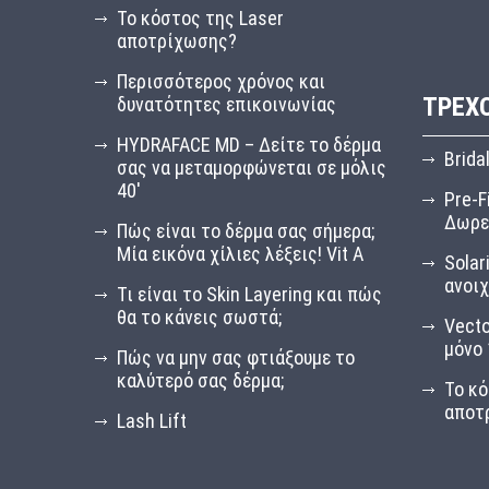
Το κόστος της Laser
αποτρίχωσης?
Περισσότερος χρόνος και
ΤΡΈΧ
δυνατότητες επικοινωνίας
HYDRAFACE MD – Δείτε το δέρμα
Brida
σας να μεταμορφώνεται σε μόλις
40′
Pre-F
Δωρε
Πώς είναι το δέρμα σας σήμερα;
Μία εικόνα χίλιες λέξεις! Vit A
Solar
ανοιχ
Τι είναι το Skin Layering και πώς
θα το κάνεις σωστά;
Vecto
μόνο 
Πώς να μην σας φτιάξουμε το
καλύτερό σας δέρμα;
Το κό
αποτ
Lash Lift