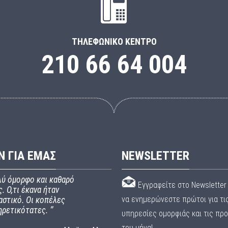
ΤΗΛΕΦΩΝΙΚΌ ΚΈΝΤΡΟ
210 66 64 004
Ν ΓΙΑ ΕΜΑΣ
NEWSLETTER
ύ όμορφο και καθαρό
Εγγραφείτε στο Newsletter 
. Ο,τι έκανα ήταν
να ενημερώνεστε πρώτοι για τι
αστικό. Οι κοπέλες
ηρετικότατες.
”
υπηρεσίες ομορφιάς και τις πρ
του μήνα!