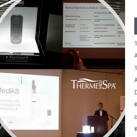
1
A
1
A
D
K
c
K