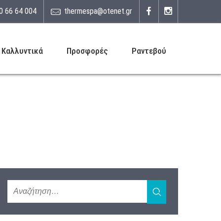
0 66 64 004
thermespa@otenet.gr
Καλλυντικά
Προσφορές
Ραντεβού