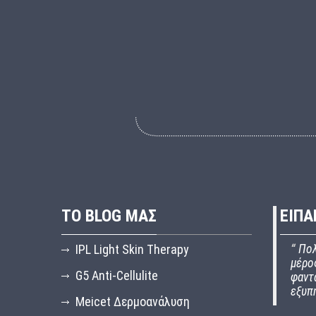
ΤΟ BLOG ΜΑΣ
ΕΙΠΑ
IPL Light Skin Therapy
“
Πολ
μέρος
G5 Anti-Cellulite
φαντ
εξυπ
Meicet Δερμοανάλυση