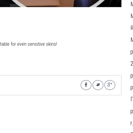
M
R
M
itable for even sensitive skins!
p
p
p
p
r