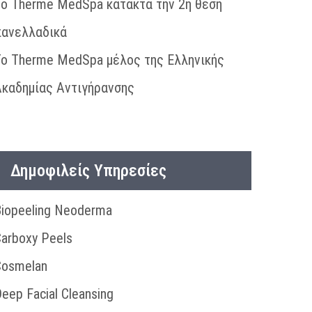
Το Therme MedSpa κατακτά την 2η θέση
πανελλαδικά
Το Therme MedSpa μέλος της Ελληνικής
Ακαδημίας Αντιγήρανσης
Δημοφιλείς Υπηρεσίες
iopeeling Neoderma
arboxy Peels
Cosmelan
eep Facial Cleansing