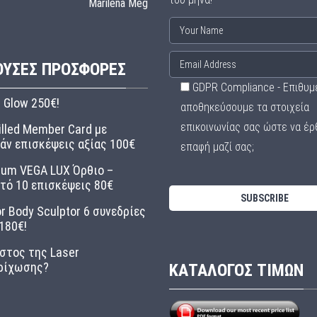
Marilena Meg
ΟΥΣΕΣ ΠΡΟΣΦΟΡΈΣ
GDPR Compliance - Επιθυμ
l Glow 250€!
αποθηκεύσουμε τα στοιχεία
επικοινωνίας σας ώστε να έρ
illed Member Card με
άν επισκέψεις αξίας 100€
επαφή μαζί σας;
ium VEGA LUX Όρθιο –
τό 10 επισκέψεις 80€
r Body Sculptor 6 συνεδρίες
180€!
στος της Laser
ρίχωσης?
ΚΑΤΑΛΟΓΟΣ ΤΙΜΩΝ