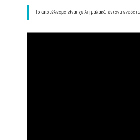
Το αποτέλεσμα είναι χείλη μαλακά, έντονα ενυδατ