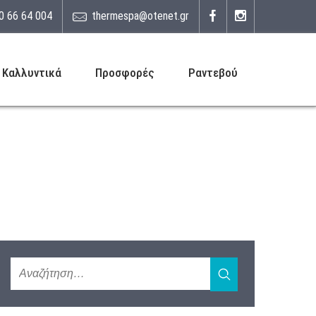
0 66 64 004
thermespa@otenet.gr
Καλλυντικά
Προσφορές
Ραντεβού