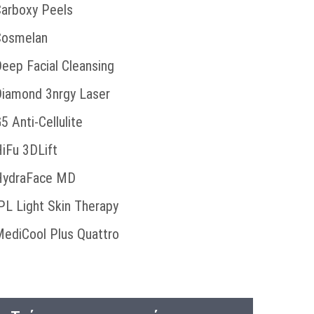
arboxy Peels
Cosmelan
eep Facial Cleansing
iamond 3nrgy Laser
5 Anti-Cellulite
iFu 3DLift
HydraFace MD
PL Light Skin Therapy
ediCool Plus Quattro