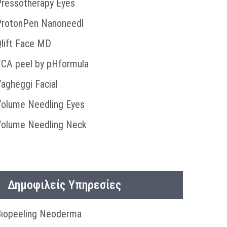
ressotherapy Eyes
ProtonPen Nanoneedl
lift Face MD
CA peel by pHformula
agheggi Facial
olume Needling Eyes
olume Needling Neck
Δημοφιλείς Υπηρεσίες
iopeeling Neoderma