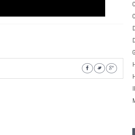
C
D
D
G
H
I
M