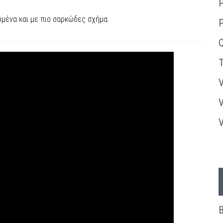
P
ωμένα και με πιο σαρκώδες σχήμα.
Q
T
V
V
V
B