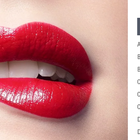
A
B
B
C
C
D
D