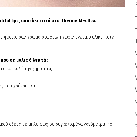
G
H
tiful lips, αποκλειστικά στο Therme MedSpa.
ο φυσικό σας χρώμα στα χείλη χωρίς ενέσιμο υλικό, τότε η
I
M
 που σε μόλις 6 λεπτά :
ια και καλή την ξηρότητα,
ας του χρόνου…και
M
N
N
ικού οξέος με μπλε φως σε συγκεκριμένα νανόμετρα -non