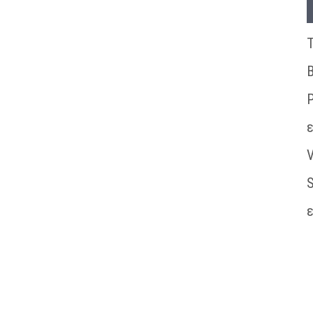
Τ
B
P
V
S