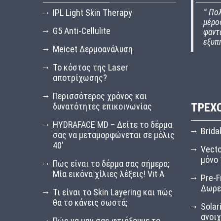
IPL Light Skin Therapy
“
Πολ
μέρος
G5 Anti-Cellulite
φαντ
εξυπ
Meicet Δερμοανάλυση
Το κόστος της Laser
αποτρίχωσης?
Περισσότερος χρόνος και
ΤΡΈΧ
δυνατότητες επικοινωνίας
HYDRAFACE MD – Δείτε το δέρμα
Brida
σας να μεταμορφώνεται σε μόλις
40′
Vecto
μόνο 
Πώς είναι το δέρμα σας σήμερα;
Μία εικόνα χίλιες λέξεις! Vit A
Pre-F
Δωρε
Τι είναι το Skin Layering και πώς
θα το κάνεις σωστά;
Solar
ανοιχ
Πώς να μην σας φτιάξουμε το