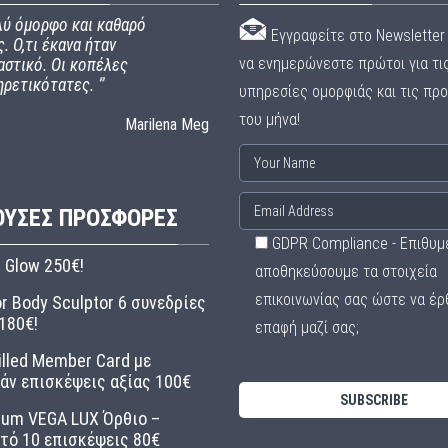
ύ όμορφο και καθαρό
Εγγραφείτε στο Newsletter 
. Ο,τι έκανα ήταν
να ενημερώνεστε πρώτοι για τι
αστικό. Οι κοπέλες
ηρετικότατες.
”
υπηρεσίες ομορφιάς και τις πρ
του μήνα!
Marilena Meg
ΟΥΣΕΣ ΠΡΟΣΦΟΡΈΣ
GDPR Compliance - Επιθυμ
l Glow 250€!
αποθηκεύσουμε τα στοιχεία
επικοινωνίας σας ώστε να έρ
r Body Sculptor 6 συνεδρίες
180€!
επαφή μαζί σας;
illed Member Card με
άν επισκέψεις αξίας 100€
ium VEGA LUX Όρθιο –
τό 10 επισκέψεις 80€