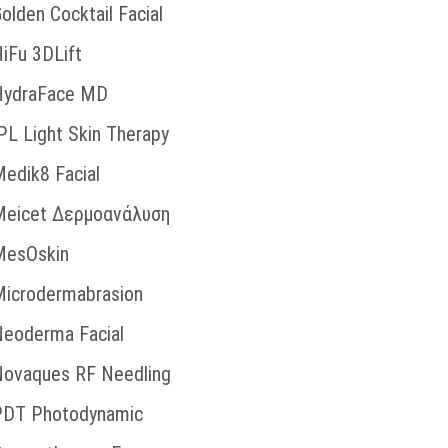
olden Cocktail Facial
iFu 3DLift
HydraFace MD
PL Light Skin Therapy
edik8 Facial
Meicet Δερμοανάλυση
MesOskin
icrodermabrasion
eoderma Facial
ovaques RF Needling
PDT Photodynamic